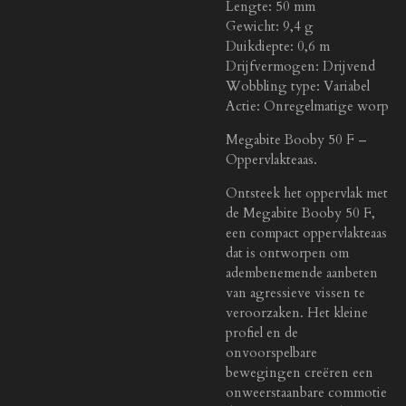
Lengte: 50 mm
Gewicht: 9,4 g
Duikdiepte: 0,6 m
Drijfvermogen: Drijvend
Wobbling type: Variabel
Actie: Onregelmatige worp
Megabite Booby 50 F –
Oppervlakteaas.
Ontsteek het oppervlak met
de Megabite Booby 50 F,
een compact oppervlakteaas
dat is ontworpen om
adembenemende aanbeten
van agressieve vissen te
veroorzaken. Het kleine
profiel en de
onvoorspelbare
bewegingen creëren een
onweerstaanbare commotie