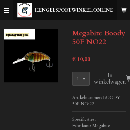
Ga
HENGELSPORTWINKEL.ONLINE
direct
naar
de
Megabite Boody
hoofdinhoud
50F NO22
€ 10,00
In
winkelwagen
Artikelnummer:
BOODY
50F NO:22
Specificaties:
Fabrikant: Megabite