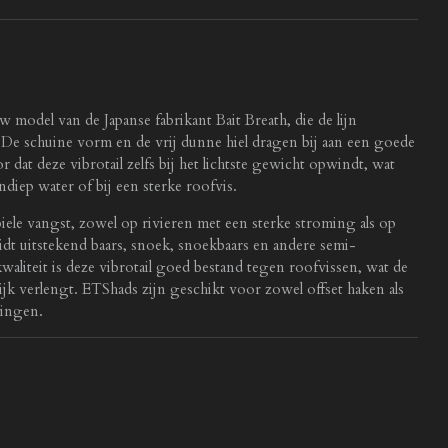
 model van de Japanse fabrikant Bait Breath, die de lijn
t. De schuine vorm en de vrij dunne hiel dragen bij aan een goede
dat deze vibrotail zelfs bij het lichtste gewicht opwindt, wat
ondiep water of bij een sterke roofvis.
iele vangst, zowel op rivieren met een sterke stroming als op
idt uitstekend baars, snoek, snoekbaars en andere semi-
waliteit is deze vibrotail goed bestand tegen roofvissen, wat de
ijk verlengt. ETShads zijn geschikt voor zowel offset haken als
gingen.