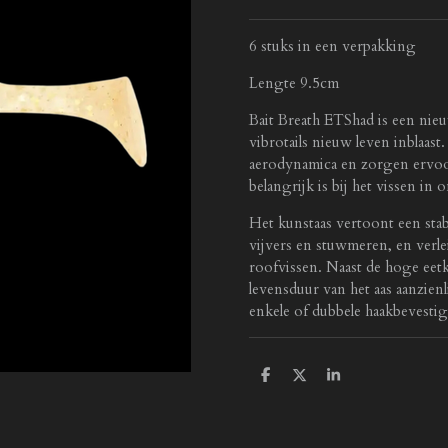
6 stuks in een verpakking
Lengte 9.5cm
Bait Breath ETShad is een nieuw
vibrotails nieuw leven inblaas
aerodynamica en zorgen ervoor 
belangrijk is bij het vissen in 
Het kunstaas vertoont een stab
vijvers en stuwmeren, en verle
roofvissen. Naast de hoge eetk
levensduur van het aas aanzienl
enkele of dubbele haakbevesti
D
D
S
e
e
h
l
e
a
e
l
r
n
e