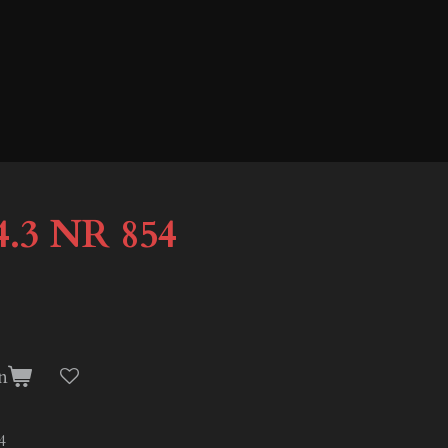
.3 NR 854
n
4