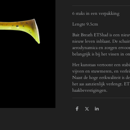
6 stuks in een verpakking
Lengte 9.5cm
Bait Breath ETShad is een nieuw
nieuw leven inblaast. De schui
aerodynamica en zorgen ervoor d
belangrijk is bij het vissen in o
Het kunstaas vertoont een stabi
vijvers en stuwmeren, en verlei
Naast de hoge eetkwaliteit is d
het aas aanzienlijk verlengt. E
haakbevestigingen.
D
D
S
e
e
h
l
e
a
e
l
r
n
e