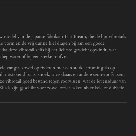
 model van de Japanse fabrikant Bait Breath, die de lijn vibrotails
ne vorm en de vrij dunne hiel dragen bij aan een goede
at deze vibrotail zelfs bij het lichtste gewicht opwindt, wat
ndiep water of bij een sterke roofvis.
ele vangst, zowel op rivieren met een sterke stroming als op
dt uitstekend baars, snoek, snoekbaars en andere semi-roofvissen.
eze vibrotail goed bestand tegen roofvissen, wat de levensduur van
TShads zijn geschikt voor zowel offset haken als enkele of dubbele