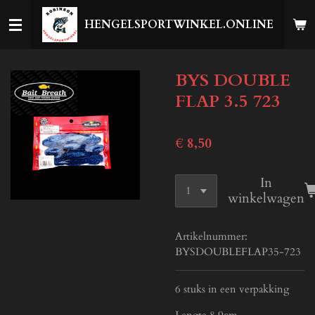
Ga
HENGELSPORTWINKEL.ONLINE
direct
naar
de
BYS DOUBLE
hoofdinhoud
FLAP 3.5 723
€ 8,50
In
winkelwagen
Artikelnummer:
BYSDOUBLEFLAP35-723
6 stuks in een verpakking
Lengte 8.9cm