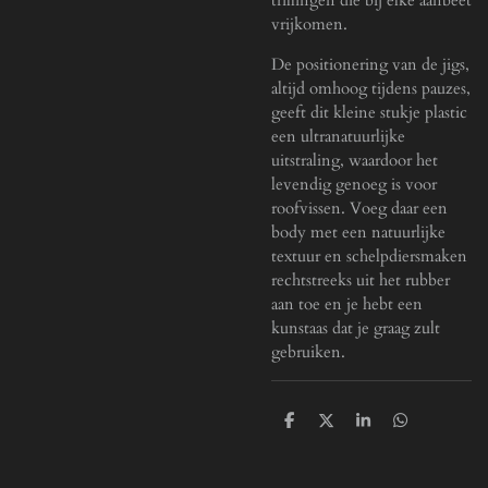
vrijkomen.
De positionering van de jigs,
altijd omhoog tijdens pauzes,
geeft dit kleine stukje plastic
een ultranatuurlijke
uitstraling, waardoor het
levendig genoeg is voor
roofvissen. Voeg daar een
body met een natuurlijke
textuur en schelpdiersmaken
rechtstreeks uit het rubber
aan toe en je hebt een
kunstaas dat je graag zult
gebruiken.
D
D
S
D
e
e
h
e
l
e
a
l
e
l
r
e