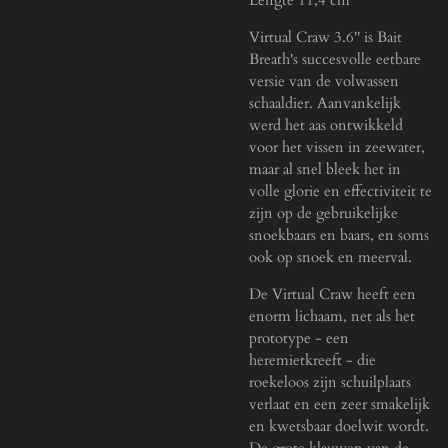
Virtual Craw 3.6'' is Bait
Breath's succesvolle eetbare
versie van de volwassen
schaaldier. Aanvankelijk
werd het aas ontwikkeld
voor het vissen in zeewater,
maar al snel bleek het in
volle glorie en effectiviteit te
zijn op de gebruikelijke
snoekbaars en baars, en soms
ook op snoek en meerval.
De Virtual Craw heeft een
enorm lichaam, net als het
prototype - een
heremietkreeft - die
roekeloos zijn schuilplaats
verlaat en een zeer smakelijk
en kwetsbaar doelwit wordt.
De grote klauwen van de