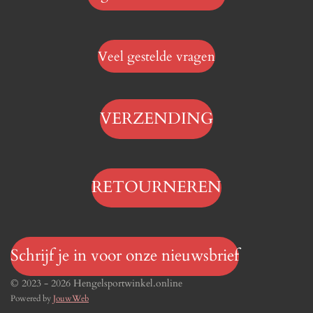
Veel gestelde vragen
VERZENDING
RETOURNEREN
Schrijf je in voor onze nieuwsbrief
© 2023 - 2026 Hengelsportwinkel.online
Powered by
JouwWeb