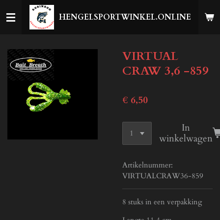
Ga
HENGELSPORTWINKEL.ONLINE
direct
naar
de
VIRTUAL
hoofdinhoud
CRAW 3,6 -859
€ 6,50
In
winkelwagen
Artikelnummer:
VIRTUALCRAW36-859
8 stuks in een verpakking
Lengte 11,4 cm