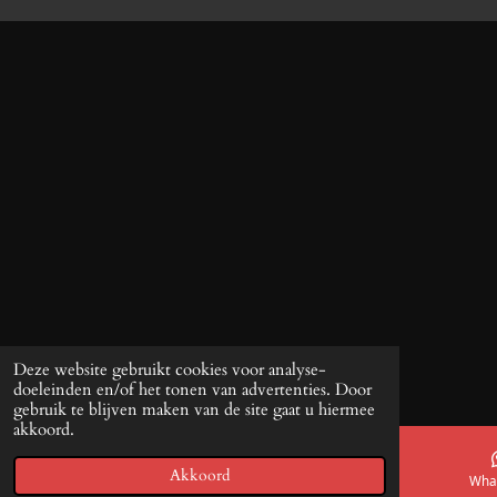
Deze website gebruikt cookies voor analyse-
doeleinden en/of het tonen van advertenties. Door
gebruik te blijven maken van de site gaat u hiermee
akkoord.
Akkoord
E-mailadres
Telefoonnummer
Kaart
Wha