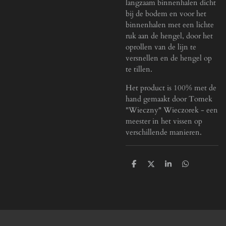
langzaam binnenhalen dicht
bij de bodem en voor het
binnenhalen met een lichte
ruk aan de hengel, door het
oprollen van de lijn te
versnellen en de hengel op
te tillen.
Het product is 100% met de
hand gemaakt door Tomek
"Wieczny" Wieczorek - een
meester in het vissen op
verschillende manieren.
D
D
S
D
e
e
h
e
l
e
a
l
e
l
r
e
n
e
n