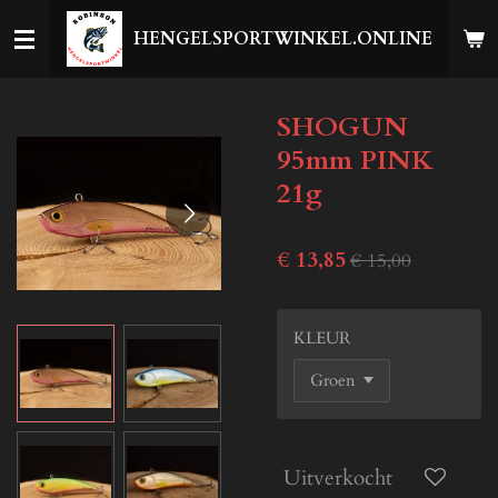
Ga
HENGELSPORTWINKEL.ONLINE
direct
naar
de
SHOGUN
hoofdinhoud
95mm PINK
21g
€ 13,85
€ 15,00
KLEUR
Uitverkocht