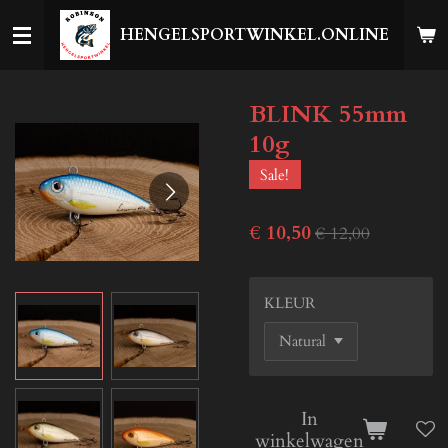
Ga
HENGELSPORTWINKEL.ONLINE
direct
naar
de
BLINK 55mm
hoofdinhoud
10g
Sale!
€ 10,50
€ 12,00
KLEUR
In
winkelwagen