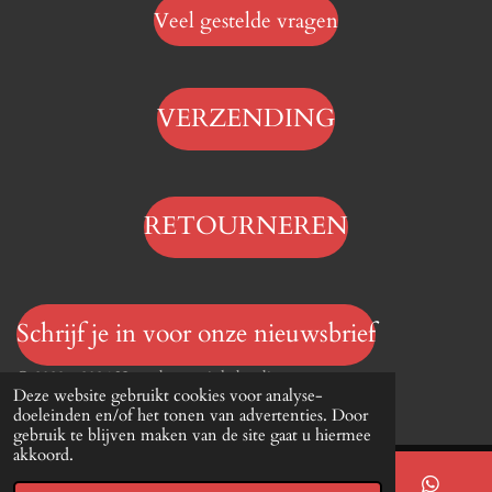
Veel gestelde vragen
VERZENDING
RETOURNEREN
Schrijf je in voor onze nieuwsbrief
© 2023 - 2026 Hengelsportwinkel.online
Deze website gebruikt cookies voor analyse-
Powered by
JouwWeb
doeleinden en/of het tonen van advertenties. Door
gebruik te blijven maken van de site gaat u hiermee
akkoord.