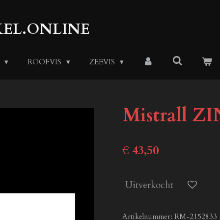
EL.ONLINE
S
ROOFVIS
ZEEVIS
Mistrall Z
€ 43,50
Uitverkocht
Artikelnummer:
RM-2152833