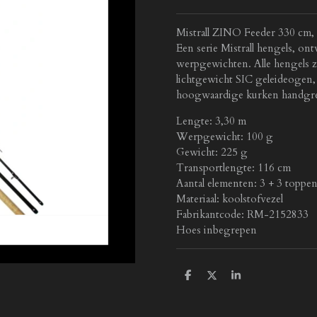
Mistrall ZINO Feeder 330 cm,
Een serie Mistrall hengels, o
werpgewichten. Alle hengels 
lichtgewicht SIC geleideogen,
hoogwaardige kurken handgree
Lengte: 3,30 m
Werpgewicht: 100 g
Gewicht: 225 g
Transportlengte: 116 cm
Aantal elementen: 3 + 3 toppe
Materiaal: koolstofvezel
Fabrikantcode: RM-2152833
Hoes inbegrepen
D
D
S
e
e
h
l
e
a
e
l
r