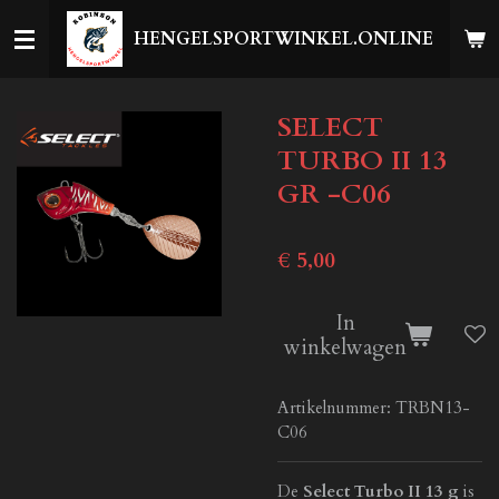
Ga
HENGELSPORTWINKEL.ONLINE
direct
naar
de
SELECT
hoofdinhoud
TURBO II 13
GR -C06
€ 5,00
In
winkelwagen
Artikelnummer:
TRBN13-
C06
De
Select Turbo II 13 g
is