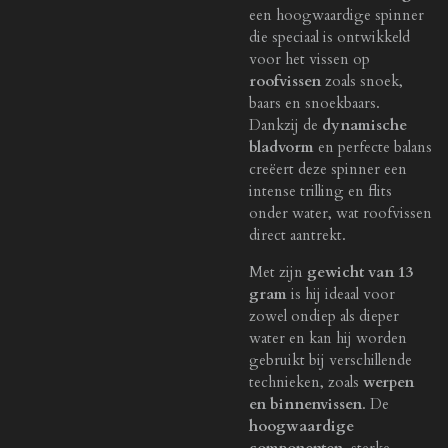
een hoogwaardige spinner
die speciaal is ontwikkeld
voor het vissen op
roofvissen
zoals snoek,
baars en snoekbaars.
Dankzij de
dynamische
bladvorm
en perfecte balans
creëert deze spinner een
intense trilling en flits
onder water, wat roofvissen
direct aantrekt.
Met zijn
gewicht van 13
gram
is hij ideaal voor
zowel ondiep als dieper
water en kan hij worden
gebruikt bij verschillende
technieken, zoals
werpen
en binnenvissen
. De
hoogwaardige
componenten
, sterke