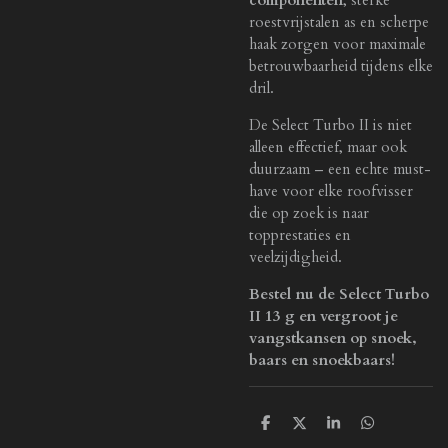
roestvrijstalen as en scherpe
haak zorgen voor maximale
betrouwbaarheid tijdens elke
dril.
De Select Turbo II is niet
alleen effectief, maar ook
duurzaam – een echte must-
have voor elke roofvisser
die op zoek is naar
topprestaties en
veelzijdigheid.
Bestel nu de Select Turbo
II 13 g en vergroot je
vangstkansen op snoek,
baars en snoekbaars!
D
D
S
D
e
e
h
e