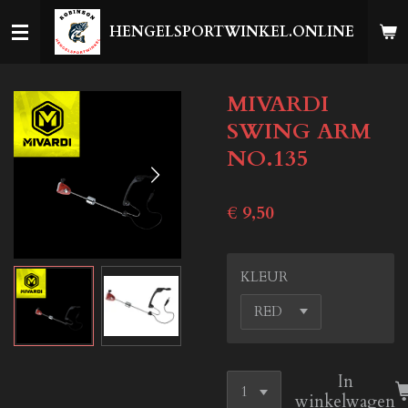
Ga
HENGELSPORTWINKEL.ONLINE
direct
naar
de
MIVARDI
hoofdinhoud
SWING ARM
NO.135
€ 9,50
KLEUR
In
winkelwagen