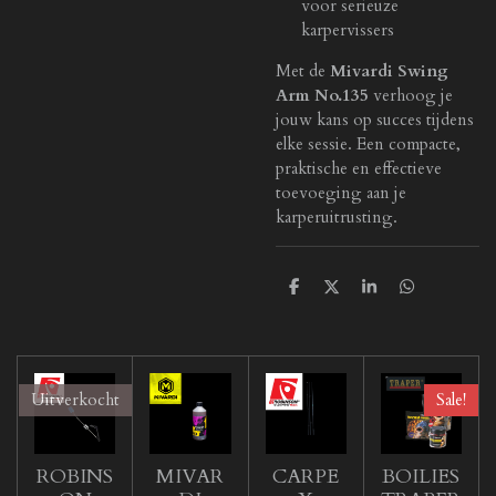
voor serieuze
karpervissers
Met de
Mivardi Swing
Arm No.135
verhoog je
jouw kans op succes tijdens
elke sessie. Een compacte,
praktische en effectieve
toevoeging aan je
karperuitrusting.
D
D
S
D
e
e
h
e
l
e
a
l
e
l
r
e
n
e
n
Uitverkocht
Sale!
ROBINS
MIVAR
CARPE
BOILIES