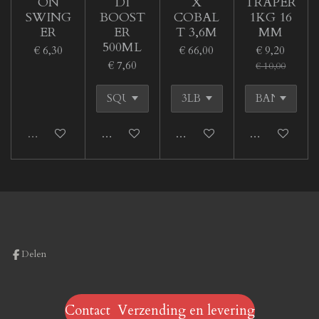
ON
DI
X
TRAPER
SWING
BOOST
COBAL
1KG 16
ER
ER
T 3,6M
MM
500ML
€ 6,30
€ 66,00
€ 9,20
€ 7,60
€ 10,00
Uitverkocht
In winkelwagen
In winkelwagen
In winkelwage
Delen
Contact Verzending en levering