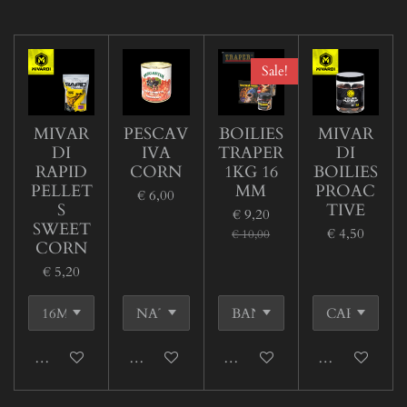
l
e
a
l
e
l
r
e
n
e
n
Sale!
MIVAR
PESCAV
BOILIES
MIVAR
DI
IVA
TRAPER
DI
RAPID
CORN
1KG 16
BOILIES
PELLET
MM
PROAC
€ 6,00
S
TIVE
€ 9,20
SWEET
€ 4,50
€ 10,00
CORN
€ 5,20
In winkelwagen
In winkelwagen
In winkelwagen
In winkelwage