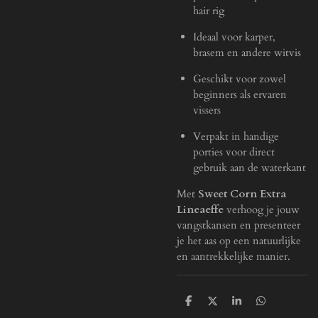
hair rig
Ideaal voor karper,
brasem en andere witvis
Geschikt voor zowel
beginners als ervaren
vissers
Verpakt in handige
porties voor direct
gebruik aan de waterkant
Met
Sweet Corn Extra
Lineaeffe
verhoog je jouw
vangstkansen en presenteer
je het aas op een natuurlijke
en aantrekkelijke manier.
D
D
S
D
e
e
h
e