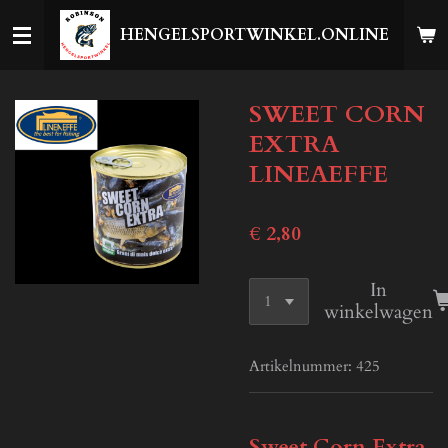
Ga
HENGELSPORTWINKEL.ONLINE
direct
naar
de
SWEET CORN
hoofdinhoud
EXTRA
LINEAEFFE
€ 2,80
In
winkelwagen
Artikelnummer:
425
Sweet Corn Extra