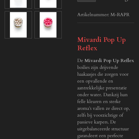
Artikelnummer:
M-RAPR
Mivardi Pop Up
Reflex
De
Mivardi Pop Up Reflex
boilies zijn drijvende
haakaasjes die zorgen voor
een opvallende en
aantrekkelijke presentatie
onder water. Dankzij hun
felle kleuren en sterke
aroma’s vallen ze direct op,
zelfs bij voorzichtige of
passieve karpers. De
uitgebalanceerde structuur
garandeert een perfecte