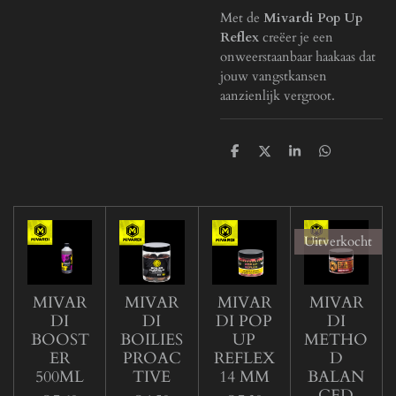
Met de
Mivardi Pop Up
Reflex
creëer je een
onweerstaanbaar haakaas dat
jouw vangstkansen
aanzienlijk vergroot.
D
D
S
D
e
e
h
e
l
e
a
l
e
l
r
e
n
e
n
Uitverkocht
MIVAR
MIVAR
MIVAR
MIVAR
DI
DI
DI POP
DI
BOOST
BOILIES
UP
METHO
ER
PROAC
REFLEX
D
500ML
TIVE
14 MM
BALAN
CED