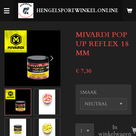
Ga
HENGELSPORTWINKEL.ONLINE
direct
naar
de
MIVARDI POP
hoofdinhoud
UP REFLEX 18
MM
€ 7,30
SMAAK
In
winkelwagen