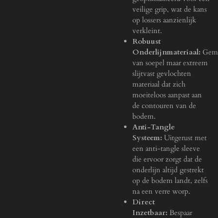
veilige grip, wat de kans
op lossers aanzienlijk
verkleint.
Robuust
Onderlijnmateriaal:
Gem
van soepel maar extreem
slijtvast gevlochten
materiaal dat zich
moeiteloos aanpast aan
de contouren van de
bodem.
Anti-Tangle
Systeem:
Uitgerust met
een anti-tangle sleeve
die ervoor zorgt dat de
onderlijn altijd gestrekt
op de bodem landt, zelfs
na een verre worp.
Direct
Inzetbaar:
Bespaar