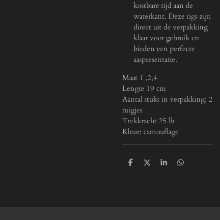
kostbare tijd aan de
waterkant. Deze rigs zijn
direct uit de verpakking
klaar voor gebruik en
bieden een perfecte
aaspresentatie.
Maat 1 ,2,4
Lengte 19 cm
Aantal stuks in verpakking: 2
tuigjes
Trekkracht 25 lb
Kleur: camouflage
D
D
S
D
e
e
h
e
l
e
a
l
e
l
r
e
n
e
n