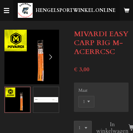
Ga
HENGELSPORTWINKEL.ONLINE
direct
naar
de
MIVARDI EASY
hoofdinhoud
CARP RIG M-
ACERRCSC
€ 3,00
Maat
In
winkelwagen