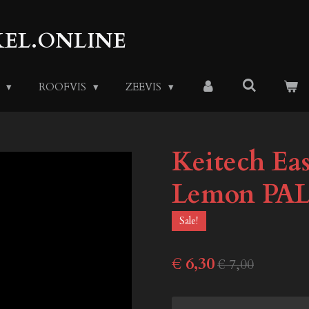
EL.ONLINE
S
ROOFVIS
ZEEVIS
Keitech Ea
Lemon PA
Sale!
€ 6,30
€ 7,00