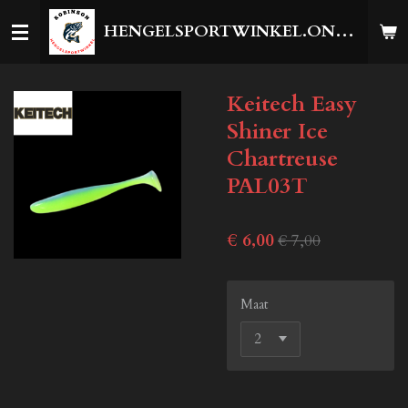
Ga
HENGELSPORTWINKEL.ONLINE
direct
naar
de
Keitech Easy
hoofdinhoud
Shiner Ice
Chartreuse
PAL03T
€ 6,00
€ 7,00
Maat