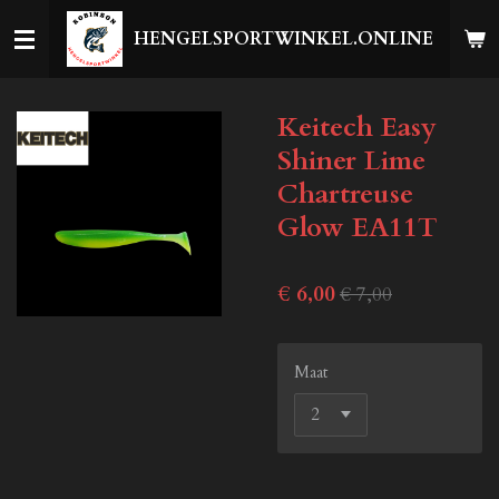
Ga
HENGELSPORTWINKEL.ONLINE
direct
naar
de
Keitech Easy
hoofdinhoud
Shiner Lime
Chartreuse
Glow EA11T
€ 6,00
€ 7,00
Maat