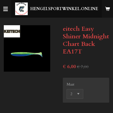
Ga
HENGELSPORTWINKEL.ONLINE
direct
naar
de
eitech Easy
hoofdinhoud
Shiner Midnight
Chart Back
EA17T
€ 6,00
€ 7,00
Maat