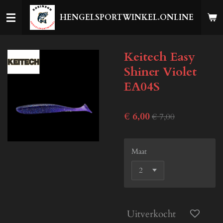
Ga
HENGELSPORTWINKEL.ONLINE
direct
naar
de
Keitech Easy
hoofdinhoud
Shiner Violet
EA04S
€ 6,00
€ 7,00
Maat
Uitverkocht