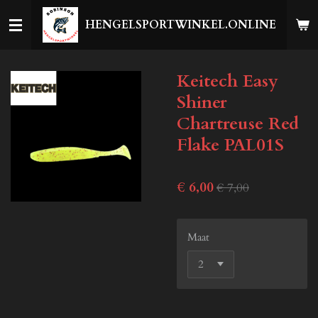
Ga
HENGELSPORTWINKEL.ONLINE
direct
naar
de
Keitech Easy
hoofdinhoud
Shiner
Chartreuse Red
Flake PAL01S
€ 6,00
€ 7,00
Maat