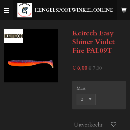
Ga
HENGELSPORTWINKEL.ONLINE
direct
naar
de
Keitech Easy
hoofdinhoud
Shiner Violet
Fire PAL09T
€ 6,00
€ 7,00
Maat
Uitverkocht