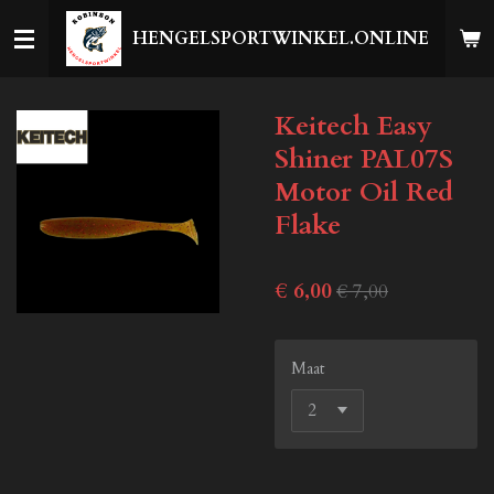
Ga
HENGELSPORTWINKEL.ONLINE
direct
naar
de
Keitech Easy
hoofdinhoud
Shiner PAL07S
Motor Oil Red
Flake
€ 6,00
€ 7,00
Maat