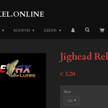
EL.ONLINE
S
ROOFVIS
ZEEVIS
Jighead Rel
€ 3,20
Maat