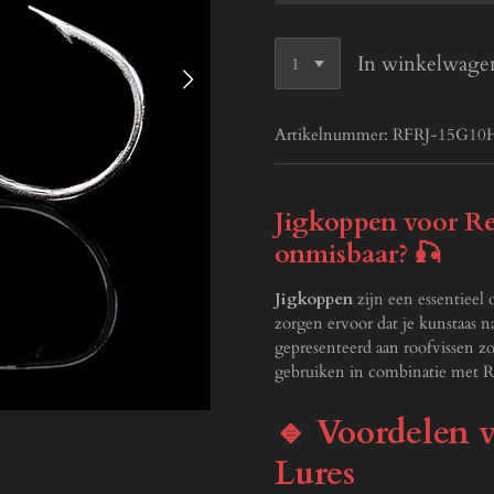
In winkelwage
Artikelnummer:
RFRJ-15G10
Jigkoppen voor Re
onmisbaar? 🎣
Jigkoppen
zijn een essentieel 
zorgen ervoor dat je kunstaas n
gepresenteerd aan roofvissen z
gebruiken in combinatie met Re
🔹 Voordelen 
Lures