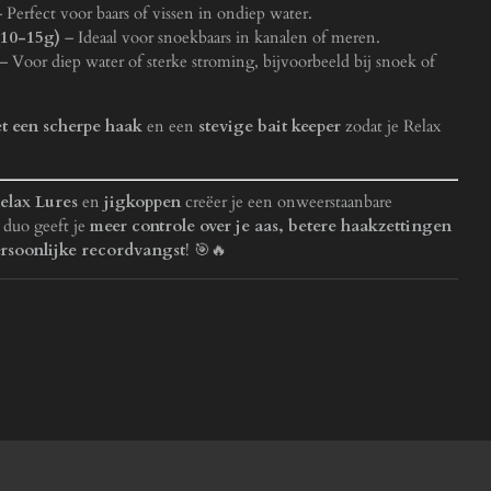
 Perfect voor baars of vissen in ondiep water.
(10-15g)
– Ideaal voor snoekbaars in kanalen of meren.
– Voor diep water of sterke stroming, bijvoorbeeld bij snoek of
t een scherpe haak
en een
stevige bait keeper
zodat je Relax
elax Lures
en
jigkoppen
creëer je een onweerstaanbare
t duo geeft je
meer controle over je aas, betere haakzettingen
rsoonlijke recordvangst
! 🎯🔥