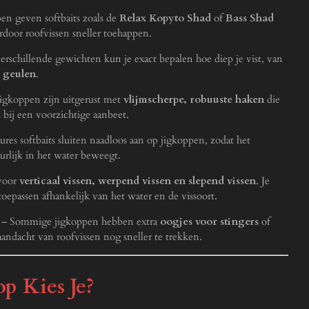
en geven softbaits zoals de
Relax Kopyto Shad
of
Bass Shad
rdoor roofvissen sneller toehappen.
rschillende gewichten kun je exact bepalen hoe diep je vist, van
 geulen
.
igkoppen zijn uitgerust met
vlijmscherpe, robuuste haken
die
s bij een voorzichtige aanbeet.
res softbaits sluiten naadloos aan op jigkoppen, zodat het
uurlijk in het water beweegt.
voor
verticaal vissen, werpend vissen en slepend vissen
. Je
oepassen afhankelijk van het water en de vissoort.
– Sommige jigkoppen hebben extra
oogjes voor stingers
of
andacht van roofvissen nog sneller te trekken.
p Kies Je?