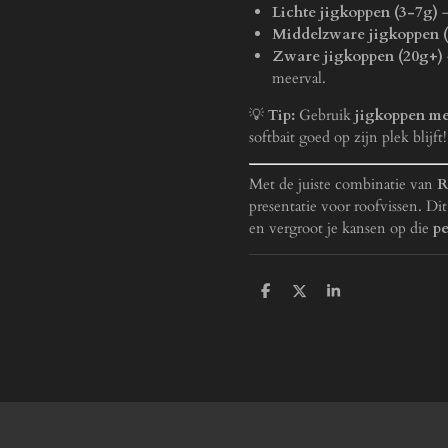
Lichte jigkoppen (3-7g)
–
Middelzware jigkoppen 
Zware jigkoppen (20g+)
meerval.
💡
Tip:
Gebruik
jigkoppen me
softbait goed op zijn plek blijft!
Met de juiste combinatie van
R
presentatie voor roofvissen. Di
en vergroot je kansen op die
pe
D
D
S
e
e
h
l
e
a
e
l
r
n
e