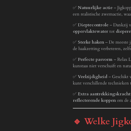
✅
Natuurlijke actie
– Jigkopp
een realistische zwemactie, waa
✅
Dieptecontrole
– Dankzij ve
oppervlaktewater
tot
diepere
✅
Sterke haken
– De meeste j
de haakzetting verbeteren, zelf
✅
Perfecte pasvorm
– Relax Lu
kunstaas niet verschuift en nat
✅
Veelzijdigheid
– Geschikt 
kunt verschillende technieken t
✅
Extra aantrekkingskracht
reflecterende koppen
om de a
🔹 Welke Jigko