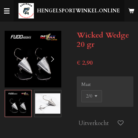
Ga
HENGELSPORTWINKEL.ONLINE
direct
naar
de
Wicked Wedge
hoofdinhoud
20 gr
€ 2,90
Maat
Uitverkocht