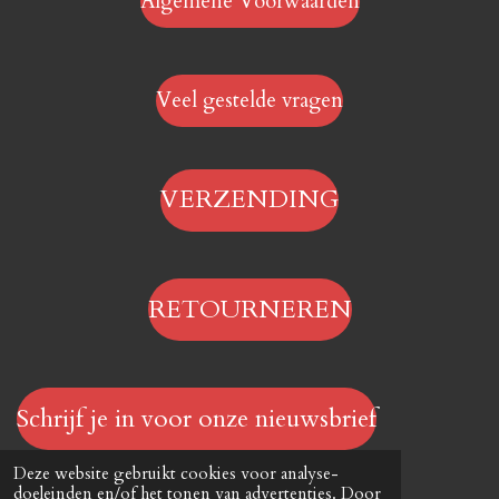
Algemene Voorwaarden
Veel gestelde vragen
VERZENDING
RETOURNEREN
Schrijf je in voor onze nieuwsbrief
© 2023 - 2026 Hengelsportwinkel.online
Deze website gebruikt cookies voor analyse-
Powered by
JouwWeb
doeleinden en/of het tonen van advertenties. Door