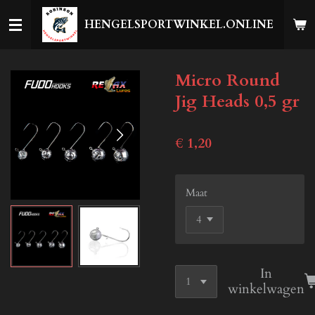
Ga
HENGELSPORTWINKEL.ONLINE
direct
naar
de
Micro Round
hoofdinhoud
Jig Heads 0,5 gr
€ 1,20
Maat
In
winkelwagen