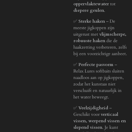
oppervlaktewater
tot
diepere geulen
.
✅
Sterke haken
– De
meeste jigkoppen zijn
uitgerust met
vlijmscherpe,
robuuste haken
die de
haakzetting verbeteren, zelfs
bij een voorzichtige aanbeet.
✅
Perfecte pasvorm
–
Relax Lures softbaits sluiten
naadloos aan op jigkoppen,
zodat het kunstaas niet
verschuift en natuurlijk in
het water beweegt.
✅
Veelzijdigheid
–
Geschikt voor
verticaal
vissen, werpend vissen en
slepend vissen
. Je kunt