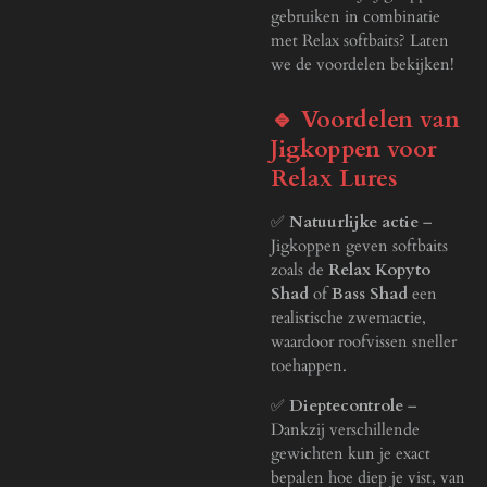
gebruiken in combinatie
met Relax softbaits? Laten
we de voordelen bekijken!
🔹 Voordelen van
Jigkoppen voor
Relax Lures
✅
Natuurlijke actie
–
Jigkoppen geven softbaits
zoals de
Relax Kopyto
Shad
of
Bass Shad
een
realistische zwemactie,
waardoor roofvissen sneller
toehappen.
✅
Dieptecontrole
–
Dankzij verschillende
gewichten kun je exact
bepalen hoe diep je vist, van