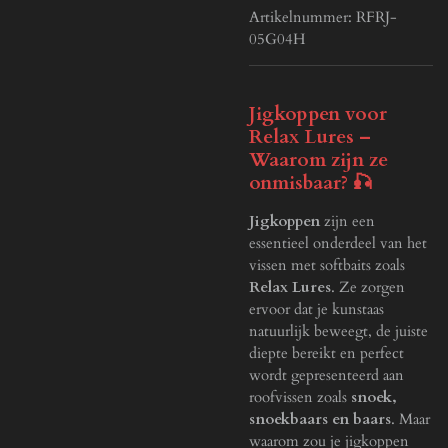
Artikelnummer:
RFRJ-
05G04H
Jigkoppen voor
Relax Lures –
Waarom zijn ze
onmisbaar? 🎣
Jigkoppen
zijn een
essentieel onderdeel van het
vissen met softbaits zoals
Relax Lures
. Ze zorgen
ervoor dat je kunstaas
natuurlijk beweegt, de juiste
diepte bereikt en perfect
wordt gepresenteerd aan
roofvissen zoals
snoek,
snoekbaars en baars
. Maar
waarom zou je jigkoppen