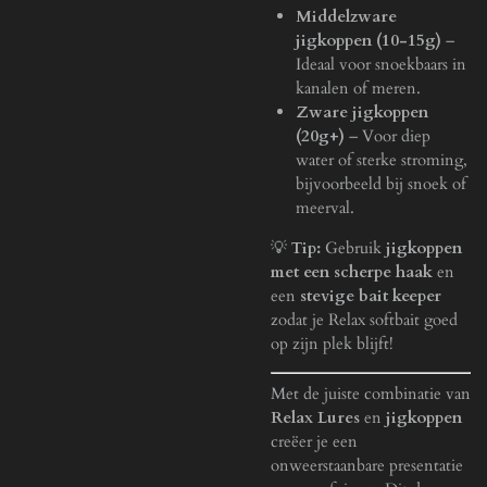
Middelzware
jigkoppen (10-15g)
–
Ideaal voor snoekbaars in
kanalen of meren.
Zware jigkoppen
(20g+)
– Voor diep
water of sterke stroming,
bijvoorbeeld bij snoek of
meerval.
💡
Tip:
Gebruik
jigkoppen
met een scherpe haak
en
een
stevige bait keeper
zodat je Relax softbait goed
op zijn plek blijft!
Met de juiste combinatie van
Relax Lures
en
jigkoppen
creëer je een
onweerstaanbare presentatie