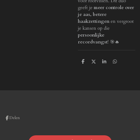
voor roofvissen. Dit duo
geeft je
meer controle over
je aas, betere
haakzettingen
en vergroot
je kansen op die
persoonlijke
recordvangst
! 🎯🔥
D
D
S
D
e
e
h
e
l
e
a
l
e
l
r
e
n
e
n
Delen