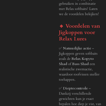
gebruiken in combinatie
met Relax softbaits? Laten
we de voordelen bekijken!
🔹 Voordelen van
Jigkoppen voor
Relax Lures
✅
Natuurlijke actie
–
Jigkoppen geven softbaits
zoals de
Relax Kopyto
Shad
of
Bass Shad
een
realistische zwemactie,
waardoor roofvissen sneller
toehappen.
✅
Dieptecontrole
–
Dankzij verschillende
gewichten kun je exact
bepalen hoe diep je vist, van