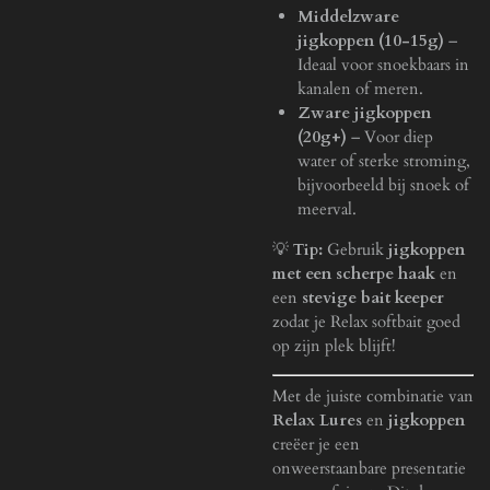
Middelzware
jigkoppen (10-15g)
–
Ideaal voor snoekbaars in
kanalen of meren.
Zware jigkoppen
(20g+)
– Voor diep
water of sterke stroming,
bijvoorbeeld bij snoek of
meerval.
💡
Tip:
Gebruik
jigkoppen
met een scherpe haak
en
een
stevige bait keeper
zodat je Relax softbait goed
op zijn plek blijft!
Met de juiste combinatie van
Relax Lures
en
jigkoppen
creëer je een
onweerstaanbare presentatie