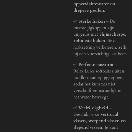
oppervlaktewater
tot
diepere geulen
.
✅
Sterke haken
– De
meeste jigkoppen zijn
uitgerust met
vlijmscherpe,
robuuste haken
die de
haakzetting verbeteren, zelfs
bij een voorzichtige aanbeet.
✅
Perfecte pasvorm
–
Relax Lures softbaits sluiten
naadloos aan op jigkoppen,
zodat het kunstaas niet
verschuift en natuurlijk in
het water beweegt.
✅
Veelzijdigheid
–
Geschikt voor
verticaal
vissen, werpend vissen en
slepend vissen
. Je kunt