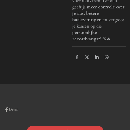
voor roofvissen. Dit duo
geeft je
meer controle over
je aas, betere
haakzettingen
en vergroot
je kansen op die
persoonlijke
recordvangst
! 🎯🔥
D
D
S
D
e
e
h
e
l
e
a
l
e
l
r
e
n
e
n
Delen