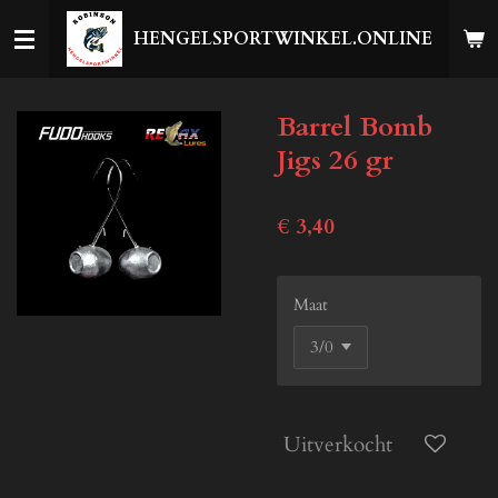
Ga
HENGELSPORTWINKEL.ONLINE
direct
naar
de
Barrel Bomb
hoofdinhoud
Jigs 26 gr
€ 3,40
Maat
Uitverkocht