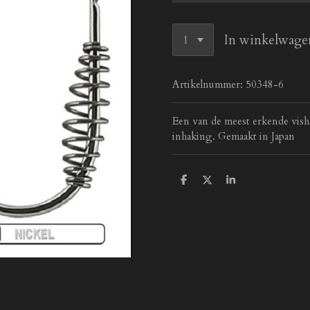
In winkelwage
Artikelnummer:
50348-6
Een van de meest erkende visha
inhaking. Gemaakt in Japan
D
D
S
e
e
h
l
e
a
e
l
r
n
e