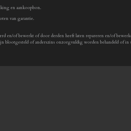
akking en aankoopbon.
loten van garantie.
rd en/of bewerkt of door derden heeft laten repareren en/of bewerk
blootgesteld of anderszins onzorgvuldig worden behandeld of in st