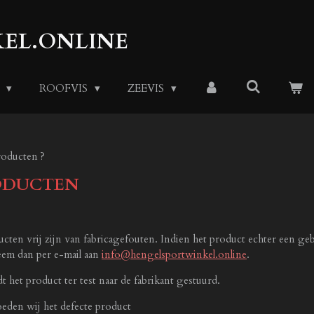
EL.ONLINE
S
ROOFVIS
ZEEVIS
roducten ?
ODUCTEN
en vrij zijn van fabricagefouten. Indien het product echter een gebr
leem dan per e-mail aan
info@hengelsportwinkel.online
.
 het product ter test naar de fabrikant gestuurd.
eden wij het defecte product