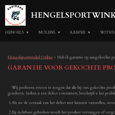
Ga
direct
HENGELSPORTWINK
naar
de
hoofdinhoud
HENGELS
MOLENS
KARPER
WITVI
Hengelsportwinkel Online
»
Heb ik garantie op aangekochte p
GARANTIE VOOR GEKOCHTE PR
Wij proberen ervoor te zorgen dat alle bij ons gekochte product
goederen. Indien u een defect constateert, beschrijft u het prob
1.Als we de oorzaak van het defect niet kunnen vaststellen, wordt
2.Bij zichtbare gebreken wordt het product vervangen of vergo