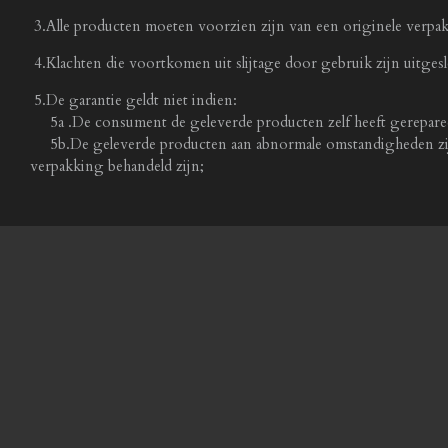
3.Alle producten moeten voorzien zijn van een originele verp
4.
Klachten die voortkomen uit slijtage door gebruik zijn uitges
5.
De garantie geldt niet indien:
5a .De consument de geleverde producten zelf heeft gereparee
5b.De geleverde producten aan abnormale omstandigheden zijn 
verpakking behandeld zijn;