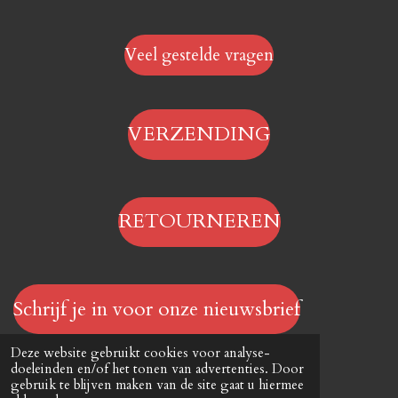
Veel gestelde vragen
VERZENDING
RETOURNEREN
Schrijf je in voor onze nieuwsbrief
© 2023 - 2026 Hengelsportwinkel.online
Deze website gebruikt cookies voor analyse-
Powered by
JouwWeb
doeleinden en/of het tonen van advertenties. Door
gebruik te blijven maken van de site gaat u hiermee