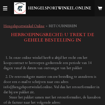
Ga
HENGELSPORTWINKEL.ONLINE
direct
naar
de
hoofdinhoud
Hengelsportwinkel Online
»
RETOURNEREN
HERROEPINGSRECHT: U TREKT DE
GEHELE BESTELLING IN
1. In onze online winkel heeft u altijd het recht om het
koopcontract te herroepen gedurende een periode van 14
dagen vanaf de datum van ontvangst van het pakket
2. De eenvoudigste manier om uw bestelling te annuleren is
door een e-mail te schrijven naar ons adres
info@hengelsportwinkel.online. Vul dan het retourformulier in
dat bij uw pakket zit.
Stuur het pakket samen met het retourformulier, de kassabon
of de factuur naar het volgende adres: