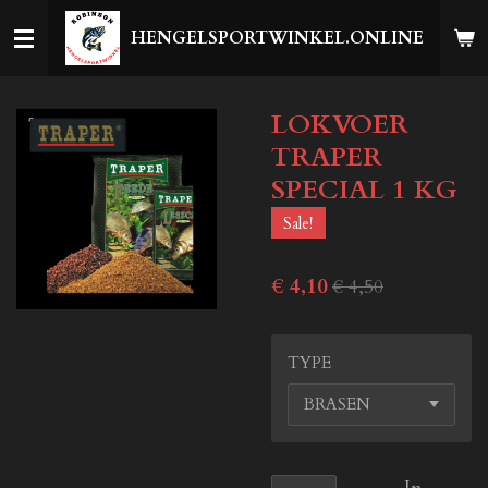
Ga
HENGELSPORTWINKEL.ONLINE
direct
naar
de
LOKVOER
hoofdinhoud
TRAPER
SPECIAL 1 KG
Sale!
€ 4,10
€ 4,50
TYPE