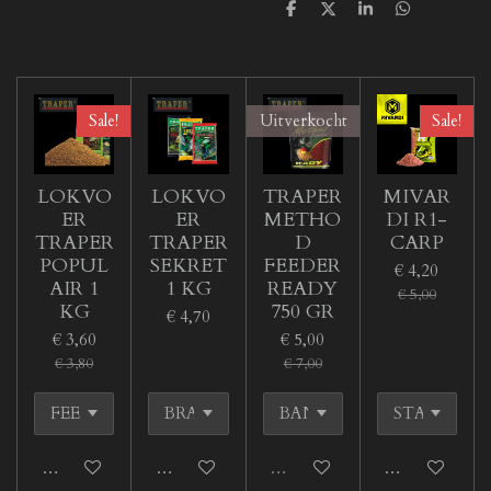
D
D
S
D
e
e
h
e
l
e
a
l
e
l
r
e
n
e
n
Sale!
Uitverkocht
Sale!
LOKVO
LOKVO
TRAPER
MIVAR
ER
ER
METHO
DI R1-
TRAPER
TRAPER
D
CARP
POPUL
SEKRET
FEEDER
€ 4,20
AIR 1
1 KG
READY
€ 5,00
KG
750 GR
€ 4,70
€ 3,60
€ 5,00
€ 3,80
€ 7,00
In winkelwagen
In winkelwagen
Uitverkocht
In winkelwage