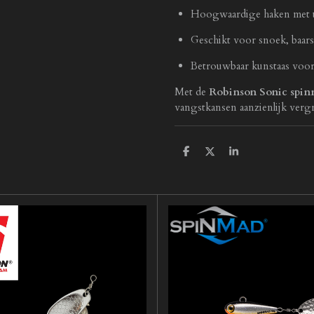
Hoogwaardige haken met u
Geschikt voor snoek, baars
Betrouwbaar kunstaas voor 
Met de
Robinson Sonic spin
vangstkansen aanzienlijk verg
D
D
S
e
e
h
l
e
a
e
l
r
n
e