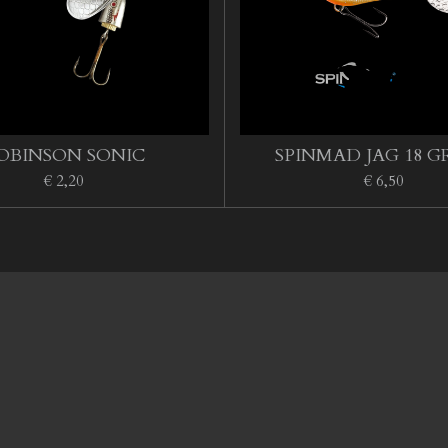
OBINSON SONIC
SPINMAD JAG 18 GR
€ 2,20
€ 6,50