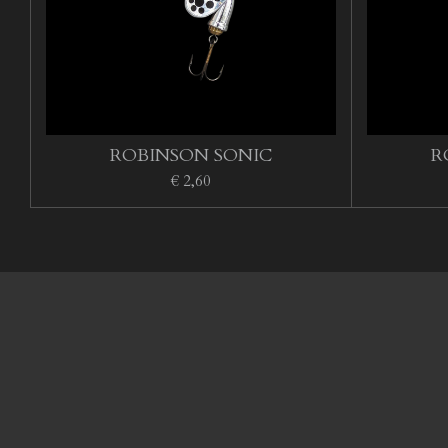
ROBINSON SONIC
R
€ 2,60