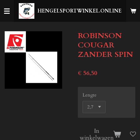
Ga
HENGELSPORTWINKEL.ONLINE
direct
naar
de
ROBINSON
hoofdinhoud
COUGAR
ZANDER SPIN
€ 56,50
Lengte
In
winkelwagen