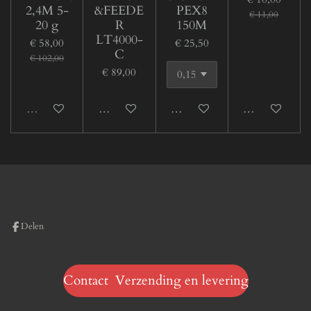
2,4M 5-
&FEEDE
PEX8
€ 11,00
20 g
R
150M
LT4000-
€ 58,00
€ 25,50
C
€ 102,00
€ 89,00
Uitverkocht
In winkelwagen
In winkelwagen
In winkelwage
Delen
Contact Verzending en levering