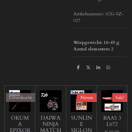
Artikelnummer:
1CG-SZ-
027
Werpgewicht: 10-45 g
Aantal elementen: 2
D
D
S
D
e
e
h
e
l
e
a
l
e
l
r
e
n
e
n
Uitverkocht
Nieuw
Sale!
OKUM
DAIWA
SUNLIN
BAAS 3
A
NINJA
E
L672
EPIXOR
MATCH
SIGLON
€ 10,00