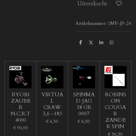
Uitverkocht
Artikelnummer:
1MV-JP-24
D
D
S
D
e
e
h
e
l
e
a
l
e
l
r
e
n
e
n
RYOBI
VIRTUA
SPINMA
ROBINS
ZAUBE
L
D JAG
ON
R
CRAW
18 GR
COUGA
N.C.R.T
3,6 -183
0907
R
4000
ZANDE
€ 6,50
€ 6,50
R SPIN
€ 90,00
€ 56,50