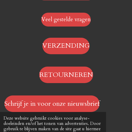
Veel gestelde vragen
VERZENDING
RETOURNEREN
Schrijf je in voor onze nieuwsbrief
© 2023 - 2026 Hengelsportwinkel.online
Deze website gebruikt cookies voor analyse-
Powered by
JouwWeb
doeleinden en/of het tonen van advertenties. Door
gebruik te blijven maken van de site gaat u hiermee