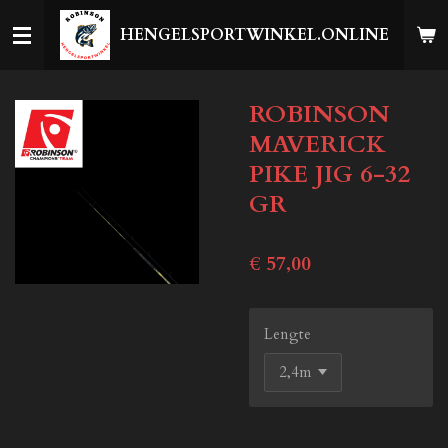
Ga
HENGELSPORTWINKEL.ONLINE
direct
naar
de
ROBINSON
hoofdinhoud
MAVERICK
PIKE JIG 6-32
GR
€ 57,00
Lengte